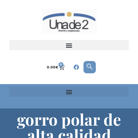
0
0.00
€
gorro polar de
alta calidad