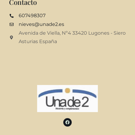
Contacto
607498307
nieves@unade2.es
Avenida de Viella, Nº4 33420 Lugones - Siero
Asturias España