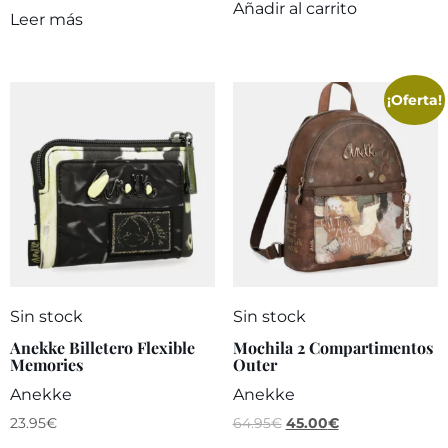
Añadir al carrito
Leer más
¡Oferta!
Sin stock
Sin stock
Anekke Billetero Flexible
Mochila 2 Compartimentos
Memories
Outer
Anekke
Anekke
23.95
€
64.95
€
45.00
€