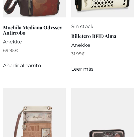
Sin stock
Mochila Mediana Odyssey
Antirrobo
Billetero RFID Alma
Anekke
Anekke
69.95
€
31.95
€
Añadir al carrito
Leer más