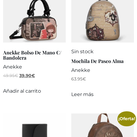
Sin stock
Anekke Bolso De Mano C/
Bandolera
Mochila De Paseo Alma
Anekke
Anekke
49.95
€
39.90
€
63.95
€
Añadir al carrito
Leer más
¡Oferta!